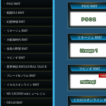
・ PSO2 RMT
PSO2 RMT
・ 戦国IXA RMT
・ 幻想神域 RMT
・ リネージュ RMT
リネージュ RMT
・ 大航海時代 RMT
・ 信長の野望 RMT
・ マビノギ RMT
・ 星界神話 RMT|ASTRAL TALE R
マビノギ RMT
・ ブレード&ソウル RMT
・ イカロスオンライン RMT
・ MU LEGEND rmt|ミューレジェ
イカロスオンライン R
・ FIFA18 RMT