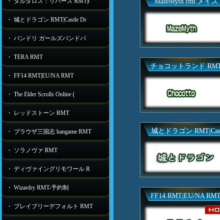
・ タルタロス：リバース RMT|t
MazeMyth rmt メイズ
・ 城とドラゴン RMT|Castle Dr
・ バンドリ ガールズバンドパ
・ TERA RMT
チョコットランド RM
・ FF14 RMT|EU/NA RMT
・ The Elder Scrolls Online (
・ レッドストーン RMT
城とドラゴン RMT|Ca
・ ブラウザ三国志 hangame RMT
・ ソラノヴァ RMT
・ ディヴァイングリモワール R
・ Wizardry RMT-予約制
FF14 RMT|EU/NA RM
・ ブレイブリーデフォルト RMT