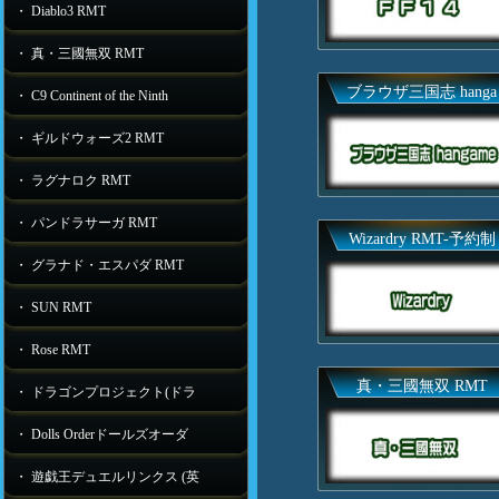
・ Diablo3 RMT
・ 真・三國無双 RMT
ブラウザ三国志 hanga
・ C9 Continent of the Ninth
・ ギルドウォーズ2 RMT
・ ラグナロク RMT
・ パンドラサーガ RMT
Wizardry RMT-予約制
・ グラナド・エスパダ RMT
・ SUN RMT
・ Rose RMT
真・三國無双 RMT
・ ドラゴンプロジェクト(ドラ
・ Dolls Orderドールズオーダ
・ 遊戯王デュエルリンクス (英