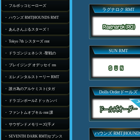
・ フルボッコヒーローズ
ラグナロク RMT
・ ハウンズ RMT|HOUNDS RMT
・ あんさんぶるスターズ！
・ Tokyo 7th シスターズ rmt
SUN RMT
・ ドラゴンジェネシス -聖戦の
・ ブレイジング オデッセイ rm
・ エレメンタルストーリー RMT
・ 誰ガ為のアルケミスト(タガ
Dolls Orderドールズ
・ ドラゴンボールZ ドッカンバ
・ ファントムオブキル rmt 課
・ サウザンドメモリーズ(千メ
ハウンズ RMT|HOUND
・ SEVENTH DARK RMT|セブンス