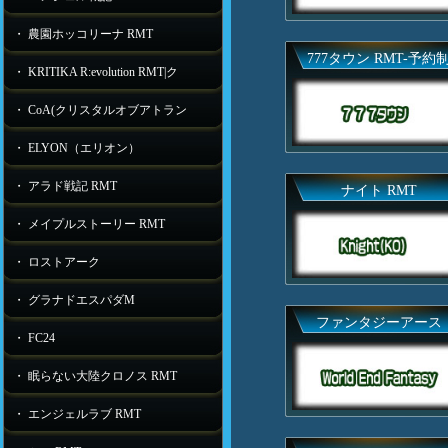
・ 農園ホッコリーナ RMT
777タウン RMT-予約
・ KRITIKA R:evolution RMT|ク
・ CoA(クリスタルオブアトラン
・ ELYON（エリオン）
・ アラド戦記 RMT
ナイト RMT
・ メイプルストーリー RMT
・ ロストアーク
・ グラナドエスパダM
ファンタジーアース
・ FC24
・ 眠らない大陸クロノス RMT
・ エンジェルラブ RMT