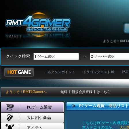
ようこそ！RMT4Ga
クイック検索
→
・ネクソンポイント
・ドラゴンクエスト10
・PSO
ようこそ！RMT4Gamerへ
無料【 新規会員登録 】はこちら
PCゲーム通貨－商品リスト
PCゲーム通貨
大口割引商品
こちらはPCゲーム内通貨
本カテゴリのほか、
「大口
アイテム