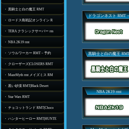
・ 黒騎士と白の魔王 RMT
ドラゴンネスト RMT
・ ロードス島戦記オンライン R
・ TERA クラシックサーバー rm
・ NBA 2K19 rmt
・ ソウルワーカー RMT－予約
黒騎士と白の魔王 RM
・ クローザーズ|CLOSERS RMT
・ MazeMyth rmt メイズミス RM
・ 黒い砂漠 RMT|Black Desert
NBA 2K19 rmt
・ Star Wars RMT
・ チョコットランド RMT|Choco
・ ハンターヒーロー RMT|HUNTE