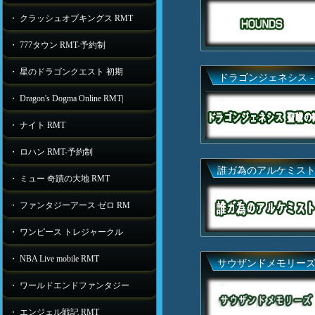
・ クラッシュオブキングス RMT
・ 777タウン RMT-予約制
・ 星のドラゴンクエスト 初期
ドラゴンジェネシス -
・ Dragon's Dogma Online RMT|
・ ナイト RMT
・ ロハン RMT-予約制
誰ガ為のアルケミス
・ ミュー 奇蹟の大地 RMT
・ ファンタジーアース ゼロ RM
・ ワンピース トレジャークル
・ NBA Live mobile RMT
サウザンドメモリー
・ ワールドエンドファンタジー
・ エンジェル戦記 RMT