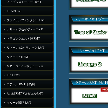
・ メイプルストーリー2 RMT
・ FIFA19 rmt
ツリーオブセイヴァ
・ ファイナルファンタジーXIV|
・ ツリーオブセイヴァー|Tos R
・ ドラゴンクエスト10 RMT
・ リネージュ2クラシック RMT
リネージュⅡ RMT
・ リネージュⅡ RMT
・ リネージュ2 レボリューショ
・ FF11 RMT
ラテール RMT-予約制
・ ラテール RMT-予約制
・ Ar piel RMT|アルピエルRMT
・ イルーナ戦記 RMT