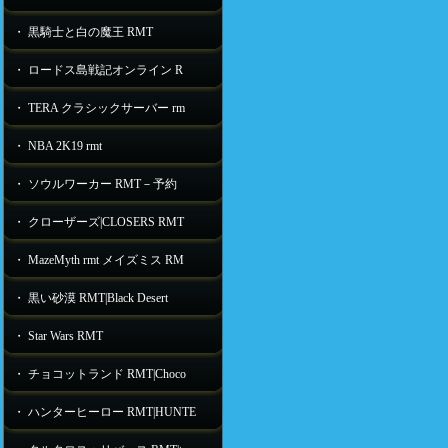
・ 黒騎士と白の魔王 RMT
・ ロードス島戦記オンライン R
・ TERA クラシックサーバー rm
・ NBA 2K19 rmt
・ ソウルワーカー RMT－予約
・ クローザーズ|CLOSERS RMT
・ MazeMyth rmt メイズミス RM
・ 黒い砂漠 RMT|Black Desert
・ Star Wars RMT
・ チョコットランド RMT|Choco
・ ハンターヒーロー RMT|HUNTE