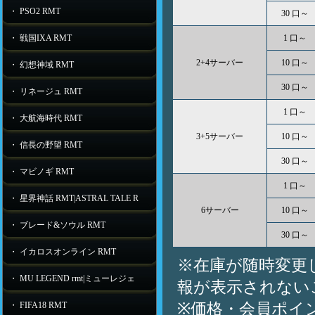
・ PSO2 RMT
30 口～
・ 戦国IXA RMT
1 口～
2+4サーバー
10 口～
・ 幻想神域 RMT
30 口～
・ リネージュ RMT
1 口～
・ 大航海時代 RMT
3+5サーバー
10 口～
・ 信長の野望 RMT
30 口～
・ マビノギ RMT
1 口～
・ 星界神話 RMT|ASTRAL TALE R
6サーバー
10 口～
・ ブレード&ソウル RMT
30 口～
・ イカロスオンライン RMT
※在庫が随時変更
・ MU LEGEND rmt|ミューレジェ
報が表示されない
※価格・会員ポイ
・ FIFA18 RMT