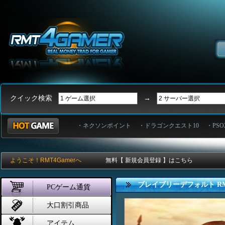
クイック検索
→
・ネクソンポイント
・ドラゴンクエスト10
・PSO
ようこそ！RMT4Gamerへ
無料【 新規会員登録 】はこちら
ブレイブリーデフォルト R
PCゲーム通貨
大口割引商品
アイテム