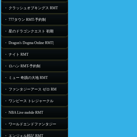
・ クラッシュオブキングス RMT
・ 777タウン RMT-予約制
・ 星のドラゴンクエスト 初期
・ Dragon's Dogma Online RMT|
・ ナイト RMT
・ ロハン RMT-予約制
・ ミュー 奇蹟の大地 RMT
・ ファンタジーアース ゼロ RM
・ ワンピース トレジャークル
・ NBA Live mobile RMT
・ ワールドエンドファンタジー
・ エンジェル戦記 RMT