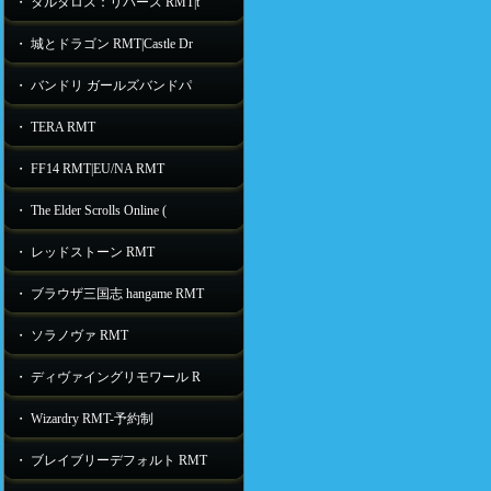
・ タルタロス：リバース RMT|t
・ 城とドラゴン RMT|Castle Dr
・ バンドリ ガールズバンドパ
・ TERA RMT
・ FF14 RMT|EU/NA RMT
・ The Elder Scrolls Online (
・ レッドストーン RMT
・ ブラウザ三国志 hangame RMT
・ ソラノヴァ RMT
・ ディヴァイングリモワール R
・ Wizardry RMT-予約制
・ ブレイブリーデフォルト RMT