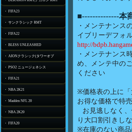
・ DEKARON RMT|デカロン RMT
・ FIFA23
■-----------
・ サンクラシック RMT
・メンテナンス
イブリーデフォル
・ FIFA22
http://bdpb.hangame
・ BLESS UNLEASHED
・メンテナンス
・ AIONクラシック(タワーオブ
め、メンテ中の
・ PSO2 ニュージェネシス
ください
・ FIFA21
・ NBA 2K21
※価格表の上に「
お得な価格で特
・ Madden NFL 20
お見逃しなく、
・ NBA 2K20
り大口割引きし
・ FIFA20
※在庫のない商