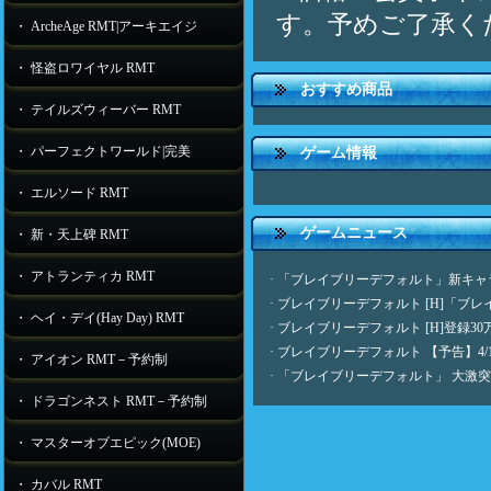
す。予めご了承く
・ ArcheAge RMT|アーキエイジ
・ 怪盗ロワイヤル RMT
おすすめ商品
・ テイルズウィーバー RMT
・ パーフェクトワールド|完美
ゲーム情報
・ エルソード RMT
ゲームニュース
・ 新・天上碑 RMT
・ アトランティカ RMT
·
「ブレイブリーデフォルト」新キャ
·
ブレイブリーデフォルト [H]「ブ
・ ヘイ・デイ(Hay Day) RMT
·
ブレイブリーデフォルト [H]登録
·
ブレイブリーデフォルト 【予告】4/
・ アイオン RMT－予約制
·
「ブレイブリーデフォルト」 大激
・ ドラゴンネスト RMT－予約制
・ マスターオブエピック(MOE)
・ カバル RMT