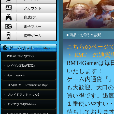
アカウント
育成代行
電子マネー
■ 商品・お取引の説明
携帯ゲーム
こちらのページ
More…
ト RMT」の通
・ Path of Exile 2(PoE2)
RMT4Game
・ レイヴン2(RAVEN2)
いたします！
・ Apex Legends
ゲーム内通貨『
・ ロム(ROM：Remember of Maje
も大歓迎、大口
買い得です。迅速
・ ブレイドアンドソウル2
１番使いやすい・
・ ディアブロ4(Diablo4)
待ちしておりま