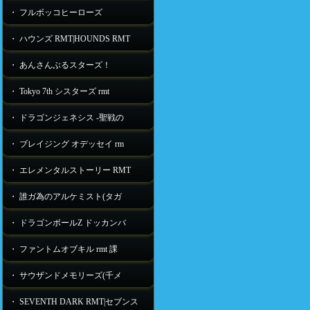
・ フルボッコヒーローズ
・ ハウンズ RMT|HOUNDS RMT
・ あんさんぶるスターズ！
・ Tokyo 7th シスターズ rmt
・ ドラゴンジェネシス -聖戦の
・ ブレイジング オデッセイ rm
・ エレメンタルストーリー RMT
・ 誰ガ為のアルケミスト(タガ
・ ドラゴンボールZ ドッカンバ
・ ファントムオブキル rmt 課
・ サウザンドメモリーズ(千メ
・ SEVENTH DARK RMT|セブンス