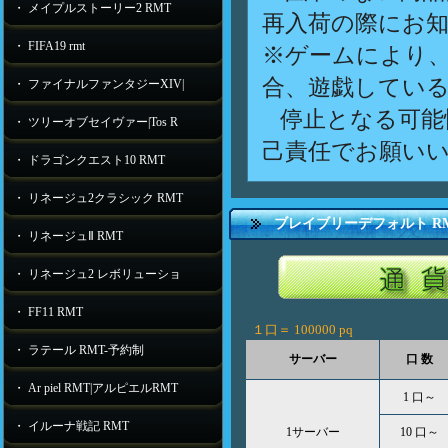
・ メイプルストーリー2 RMT
再入荷の際にお
・ FIFA19 rmt
※ゲームにより
合、遊戯してい
・ ファイナルファンタジーXIV|
停止となる可能
・ ツリーオブセイヴァー|Tos R
己責任でお願い
・ ドラゴンクエスト10 RMT
・ リネージュ2クラシック RMT
ブレイブリーデフォルト R
・ リネージュⅡ RMT
・ リネージュ2 レボリューショ
・ FF11 RMT
１口＝
100000 pq
・ ラテール RMT-予約制
サーバー
口 数
・ Ar piel RMT|アルピエルRMT
1 口～
・ イルーナ戦記 RMT
1サーバー
10 口～