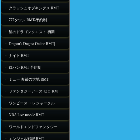
・ クラッシュオブキングス RMT
・ 777タウン RMT-予約制
・ 星のドラゴンクエスト 初期
・ Dragon's Dogma Online RMT|
・ ナイト RMT
・ ロハン RMT-予約制
・ ミュー 奇蹟の大地 RMT
・ ファンタジーアース ゼロ RM
・ ワンピース トレジャークル
・ NBA Live mobile RMT
・ ワールドエンドファンタジー
・ エンジェル戦記 RMT