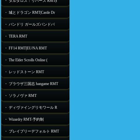
・ タルタロス：リバース RMT|t
・ 城とドラゴン RMT|Castle Dr
・ バンドリ ガールズバンドパ
・ TERA RMT
・ FF14 RMT|EU/NA RMT
・ The Elder Scrolls Online (
・ レッドストーン RMT
・ ブラウザ三国志 hangame RMT
・ ソラノヴァ RMT
・ ディヴァイングリモワール R
・ Wizardry RMT-予約制
・ ブレイブリーデフォルト RMT