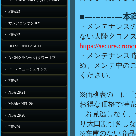
・ DEKARON RMT|デカロン RMT
・ FIFA23
■-----------
・ サンクラシック RMT
・メンテナンス
ない大陸クロノス
・ FIFA22
https://secure.crono
・ BLESS UNLEASHED
・メンテナンス
・ AIONクラシック(タワーオブ
め、メンテ中の
・ PSO2 ニュージェネシス
ください。
・ FIFA21
・ NBA 2K21
※価格表の上に「
お得な価格で特
・ Madden NFL 20
お見逃しなく、
・ NBA 2K20
り大口割引きし
・ FIFA20
※在庫のない商