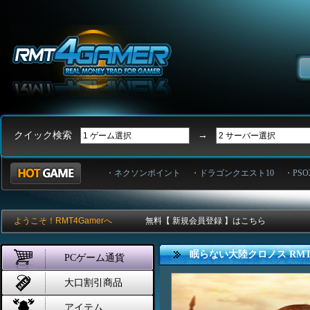
クイック検索
→
・ネクソンポイント
・ドラゴンクエスト10
・PSO
ようこそ！RMT4Gamerへ
無料【 新規会員登録 】はこちら
眠らない大陸クロノス RM
PCゲーム通貨
大口割引商品
アイテム