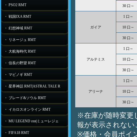
・ PSO2 RMT
30 口～
・ 戦国IXA RMT
1 口～
ガイア
10 口～
・ 幻想神域 RMT
30 口～
・ リネージュ RMT
1 口～
・ 大航海時代 RMT
アルテミス
10 口～
・ 信長の野望 RMT
30 口～
・ マビノギ RMT
1 口～
・ 星界神話 RMT|ASTRAL TALE R
アリーナ
10 口～
・ ブレード&ソウル RMT
30 口～
・ イカロスオンライン RMT
※在庫が随時変更
・ MU LEGEND rmt|ミューレジェ
報が表示されない
※価格・会員ポイ
・ FIFA18 RMT