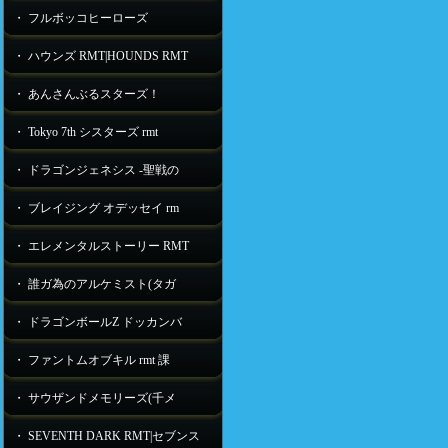
・ フルボッコヒーローズ
・ ハウンズ RMT|HOUNDS RMT
・ あんさんぶるスターズ！
・ Tokyo 7th シスターズ rmt
・ ドラゴンジェネシス -聖戦の
・ ブレイジング オデッセイ rm
・ エレメンタルストーリー RMT
・ 誰ガ為のアルケミスト(タガ
・ ドラゴンボールZ ドッカンバ
・ ファントムオブキル rmt 課
・ サウザンドメモリーズ(千メ
・ SEVENTH DARK RMT|セブンス