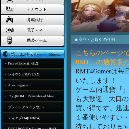
アカウント
育成代行
電子マネー
■ 商品・お取引の説明
携帯ゲーム
こちらのページ
More…
RMT」の通貨販
・ Path of Exile 2(PoE2)
RMT4Game
・ レイヴン2(RAVEN2)
いたします！
・ Apex Legends
ゲーム内通貨『
・ ロム(ROM：Remember of Maje
も大歓迎、大口
買い得です。迅速
・ ブレイドアンドソウル2
１番使いやすい・
・ ディアブロ4(Diablo4)
待ちしておりま