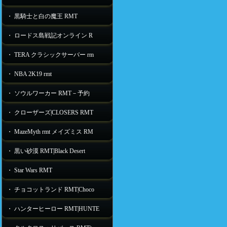
・ 黒騎士と白の魔王 RMT
・ ロードス島戦記オンライン R
・ TERA クラシックサーバー rm
・ NBA 2K19 rmt
・ ソウルワーカー RMT－予約
・ クローザーズ|CLOSERS RMT
・ MazeMyth rmt メイズミス RM
・ 黒い砂漠 RMT|Black Desert
・ Star Wars RMT
・ チョコットランド RMT|Choco
・ ハンターヒーロー RMT|HUNTE