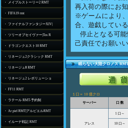
・ メイプルストーリー2 RMT
再入荷の際にお
・ FIFA19 rmt
※ゲームにより
合、遊戯してい
・ ファイナルファンタジーXIV|
停止となる可能
・ ツリーオブセイヴァー|Tos R
己責任でお願い
・ ドラゴンクエスト10 RMT
・ リネージュ2クラシック RMT
眠らない大陸クロノス RM
・ リネージュⅡ RMT
・ リネージュ2 レボリューショ
・ FF11 RMT
１口＝
10 億クロ
・ ラテール RMT-予約制
サーバー
口 数
・ Ar piel RMT|アルピエルRMT
1 口～
・ イルーナ戦記 RMT
アレス
10 口～