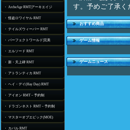
す。予めご了承く
・ ArcheAge RMT|アーキエイジ
・ 怪盗ロワイヤル RMT
おすすめ商品
・ テイルズウィーバー RMT
・ パーフェクトワールド|完美
ゲーム情報
・ エルソード RMT
ゲームニュース
・ 新・天上碑 RMT
・ アトランティカ RMT
・ ヘイ・デイ(Hay Day) RMT
・ アイオン RMT－予約制
・ ドラゴンネスト RMT－予約制
・ マスターオブエピック(MOE)
・ カバル RMT