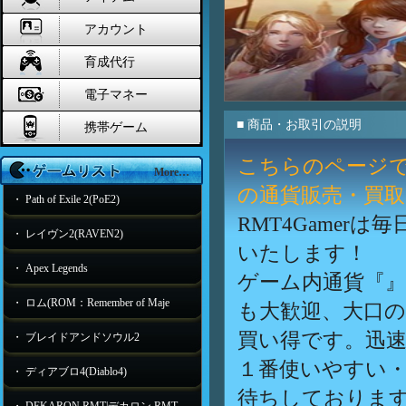
アカウント
育成代行
電子マネー
■ 商品・お取引の説明
携帯ゲーム
こちらのページで
More…
の通貨販売・買
・ Path of Exile 2(PoE2)
RMT4Game
・ レイヴン2(RAVEN2)
いたします！
・ Apex Legends
ゲーム内通貨『
・ ロム(ROM：Remember of Maje
も大歓迎、大口
買い得です。迅速
・ ブレイドアンドソウル2
１番使いやすい・
・ ディアブロ4(Diablo4)
待ちしておりま