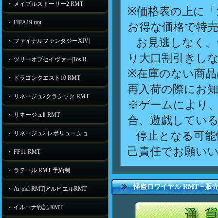
・ メイプルストーリー2 RMT
※価格表の上に「
・ FIFA19 rmt
お得な価格で特
お見逃しなく、
・ ファイナルファンタジーXIV|
り大口割引きし
・ ツリーオブセイヴァー|Tos R
※在庫のない商
・ ドラゴンクエスト10 RMT
再入荷の際にお
・ リネージュ2クラシック RMT
※ゲームにより
・ リネージュⅡ RMT
合、遊戯してい
停止となる可能
・ リネージュ2 レボリューショ
己責任でお願い
・ FF11 RMT
・ ラテール RMT-予約制
怪盗ロワイヤル RMT－販
・ Ar piel RMT|アルピエルRMT
・ イルーナ戦記 RMT