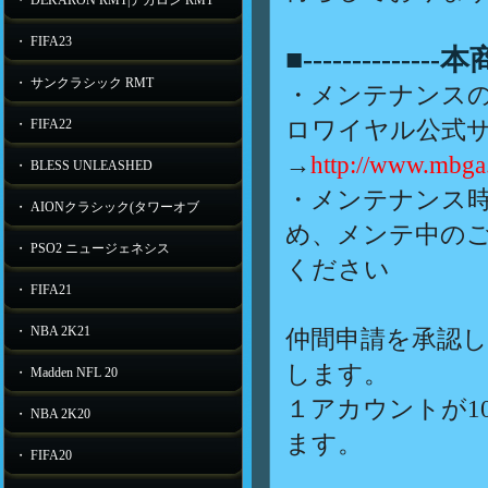
・ DEKARON RMT|デカロン RMT
・ FIFA23
■-----------
・ サンクラシック RMT
・メンテナンス
ロワイヤル公式
・ FIFA22
→
http://www.mbga.
・ BLESS UNLEASHED
・メンテナンス
・ AIONクラシック(タワーオブ
め、メンテ中の
・ PSO2 ニュージェネシス
ください
・ FIFA21
・ NBA 2K21
仲間申請を承認
します。
・ Madden NFL 20
１アカウントが1
・ NBA 2K20
ます。
・ FIFA20