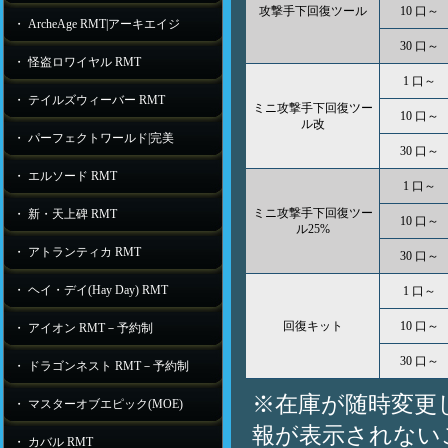
攻撃手下回復ツール
10 口～
・ ArcheAge RMT|アーキエイジ
30 口～
・ 怪盗ロワイヤル RMT
1 口～
・ テイルズウィーバー RMT
ミニ攻撃手下回復ツー
10 口～
ル改
・ パーフェクトワールド|完美
30 口～
・ エルソード RMT
1 口～
ミニ攻撃手下回復ツー
・ 新・天上碑 RMT
10 口～
ル25%
・ アトランティカ RMT
30 口～
・ ヘイ・デイ(Hay Day) RMT
1 口～
回復キット
10 口～
・ アイオン RMT－予約制
30 口～
・ ドラゴンネスト RMT－予約制
※在庫が随時変更
・ マスターオブエピック(MOE)
報が表示されない
・ カバル RMT