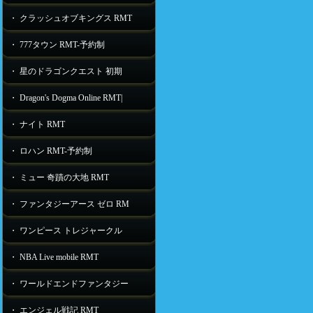
・ クラッシュオブキングス RMT
・ 777タウン RMT-予約制
・ 星のドラゴンクエスト 初期
・ Dragon's Dogma Online RMT|
・ ナイト RMT
・ ロハン RMT-予約制
・ ミュー 奇蹟の大地 RMT
・ ファンタジーアース ゼロ RM
・ ワンピース トレジャークル
・ NBA Live mobile RMT
・ ワールドエンドファンタジー
・ エンジェル戦記 RMT