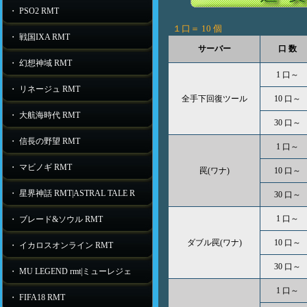
・ PSO2 RMT
１口＝
10 個
・ 戦国IXA RMT
サーバー
口 数
・ 幻想神域 RMT
1 口～
・ リネージュ RMT
全手下回復ツール
10 口～
・ 大航海時代 RMT
30 口～
・ 信長の野望 RMT
1 口～
・ マビノギ RMT
罠(ワナ)
10 口～
・ 星界神話 RMT|ASTRAL TALE R
30 口～
1 口～
・ ブレード&ソウル RMT
ダブル罠(ワナ)
10 口～
・ イカロスオンライン RMT
30 口～
・ MU LEGEND rmt|ミューレジェ
1 口～
・ FIFA18 RMT