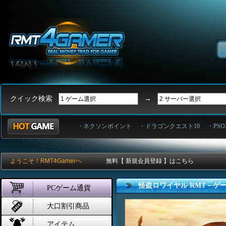
クイック検索
→
・ネクソンポイント
・ドラゴンクエスト10
・PSO
ようこそ！RMT4Gamerへ
無料【 新規会員登録 】はこちら
怪盗ロワイヤル RMT－ゲ
PCゲーム通貨
大口割引商品
アイテム