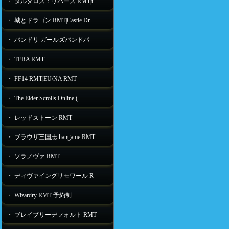
・ タルタロス：リバース RMT|t
・ 城とドラゴン RMT|Castle Dr
・ バンドリ ガールズバンドパ
・ TERA RMT
・ FF14 RMT|EU/NA RMT
・ The Elder Scrolls Online (
・ レッドストーン RMT
・ ブラウザ三国志 hangame RMT
・ ソラノヴァ RMT
・ ディヴァイングリモワール R
・ Wizardry RMT-予約制
・ ブレイブリーデフォルト RMT