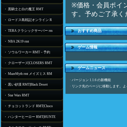
※価格・会員ポイ
・ 黒騎士と白の魔王 RMT
す。予めご了承く
・ ロードス島戦記オンライン R
・ TERA クラシックサーバー rm
おすすめ商品
・ NBA 2K19 rmt
ゲーム情報
・ ソウルワーカー RMT－予約
・ クローザーズ|CLOSERS RMT
ゲームニュース
・ MazeMyth rmt メイズミス RM
·
バージョン 1.1.6 の新機能
・ 黒い砂漠 RMT|Black Desert
·
リンク先のページに移動します。よ
・ Star Wars RMT
・ チョコットランド RMT|Choco
・ ハンターヒーロー RMT|HUNTE