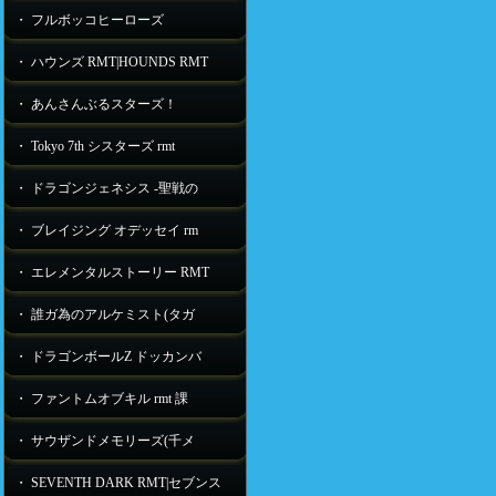
・ フルボッコヒーローズ
・ ハウンズ RMT|HOUNDS RMT
・ あんさんぶるスターズ！
・ Tokyo 7th シスターズ rmt
・ ドラゴンジェネシス -聖戦の
・ ブレイジング オデッセイ rm
・ エレメンタルストーリー RMT
・ 誰ガ為のアルケミスト(タガ
・ ドラゴンボールZ ドッカンバ
・ ファントムオブキル rmt 課
・ サウザンドメモリーズ(千メ
・ SEVENTH DARK RMT|セブンス