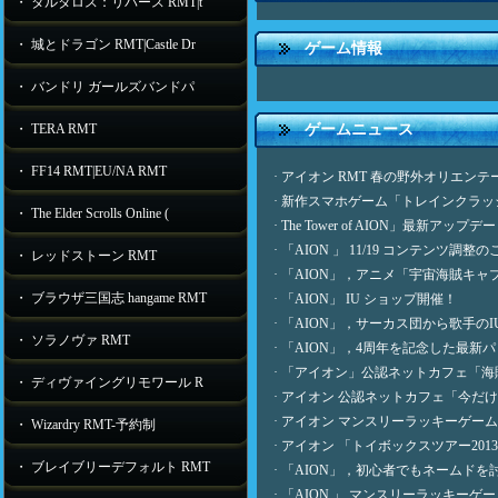
・ タルタロス：リバース RMT|t
・ 城とドラゴン RMT|Castle Dr
ゲーム情報
・ バンドリ ガールズバンドパ
・ TERA RMT
ゲームニュース
・ FF14 RMT|EU/NA RMT
·
アイオン RMT 春の野外オリエンテー
·
新作スマホゲーム「トレインクラッ
・ The Elder Scrolls Online (
·
The Tower of AION」最新アップ
·
「AION 」 11/19 コンテンツ調整
・ レッドストーン RMT
·
「AION」，アニメ「宇宙海賊キャ
・ ブラウザ三国志 hangame RMT
ールにて順次上映
·
「AION」 IU ショップ開催！
·
「AION」，サーカス団から歌手の
・ ソラノヴァ RMT
·
「AION」，4周年を記念した最新
·
「アイオン」公認ネットカフェ「海
・ ディヴァイングリモワール R
·
アイオン 公認ネットカフェ「今だ
·
アイオン マンスリーラッキーゲー
・ Wizardry RMT-予約制
·
アイオン 「トイボックスツアー20
・ ブレイブリーデフォルト RMT
·
「AION」，初心者でもネームドを
·
「AION 」 マンスリーラッキー