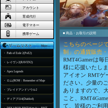
アカウント
育成代行
電子マネー
■ 商品・お取引の説明
携帯ゲーム
こちらのページで
More…
制」の通貨販売
・ Path of Exile 2(PoE2)
RMT4Gamer
・ レイヴン2(RAVEN2)
様に応援いたし
・ Apex Legends
アイオン RMT
・ ロム(ROM：Remember of Maje
ださい。少量の
ありますので、
・ ブレイドアンドソウル2
こと、RMT4Ga
・ ディアブロ4(Diablo4)
て、皆様のご利