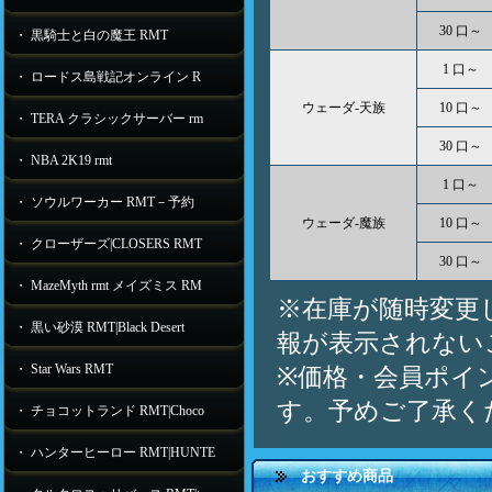
30 口～
・ 黒騎士と白の魔王 RMT
1 口～
・ ロードス島戦記オンライン R
ウェーダ-天族
10 口～
・ TERA クラシックサーバー rm
30 口～
・ NBA 2K19 rmt
1 口～
・ ソウルワーカー RMT－予約
ウェーダ-魔族
10 口～
・ クローザーズ|CLOSERS RMT
30 口～
・ MazeMyth rmt メイズミス RM
※在庫が随時変更
・ 黒い砂漠 RMT|Black Desert
報が表示されない
・ Star Wars RMT
※価格・会員ポイ
す。予めご了承く
・ チョコットランド RMT|Choco
・ ハンターヒーロー RMT|HUNTE
おすすめ商品