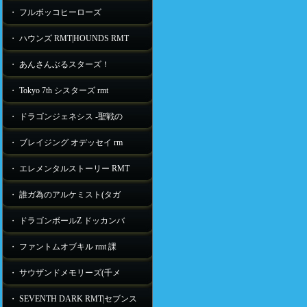
・ フルボッコヒーローズ
・ ハウンズ RMT|HOUNDS RMT
・ あんさんぶるスターズ！
・ Tokyo 7th シスターズ rmt
・ ドラゴンジェネシス -聖戦の
・ ブレイジング オデッセイ rm
・ エレメンタルストーリー RMT
・ 誰ガ為のアルケミスト(タガ
・ ドラゴンボールZ ドッカンバ
・ ファントムオブキル rmt 課
・ サウザンドメモリーズ(千メ
・ SEVENTH DARK RMT|セブンス