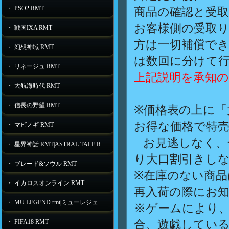
・ PSO2 RMT
商品の確認と受
お客様側の受取
・ 戦国IXA RMT
方は一切補償で
・ 幻想神域 RMT
は数回に分けて
・ リネージュ RMT
上記説明を承知
・ 大航海時代 RMT
・ 信長の野望 RMT
※価格表の上に「
お得な価格で特
・ マビノギ RMT
お見逃しなく、
・ 星界神話 RMT|ASTRAL TALE R
り大口割引きし
・ ブレード&ソウル RMT
※在庫のない商
・ イカロスオンライン RMT
再入荷の際にお
・ MU LEGEND rmt|ミューレジェ
※ゲームにより
合、遊戯してい
・ FIFA18 RMT