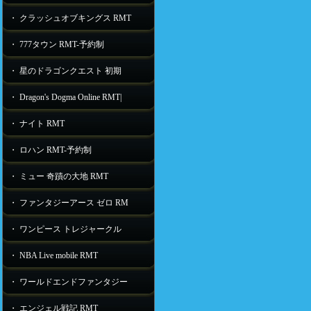
・ クラッシュオブキングス RMT
・ 777タウン RMT-予約制
・ 星のドラゴンクエスト 初期
・ Dragon's Dogma Online RMT|
・ ナイト RMT
・ ロハン RMT-予約制
・ ミュー 奇蹟の大地 RMT
・ ファンタジーアース ゼロ RM
・ ワンピース トレジャークル
・ NBA Live mobile RMT
・ ワールドエンドファンタジー
・ エンジェル戦記 RMT