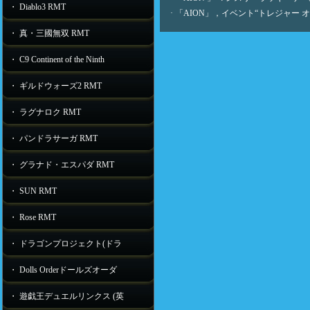
・ Diablo3 RMT
·
「AION」，イベント“トレジャー オ
・ 真・三國無双 RMT
・ C9 Continent of the Ninth
・ ギルドウォーズ2 RMT
・ ラグナロク RMT
・ パンドラサーガ RMT
・ グラナド・エスパダ RMT
・ SUN RMT
・ Rose RMT
・ ドラゴンプロジェクト(ドラ
・ Dolls Orderドールズオーダ
・ 遊戯王デュエルリンクス (英