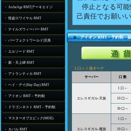
停止となる可能
・ ArcheAge RMT|アーキエイジ
己責任でお願い
・ 怪盗ロワイヤル RMT
・ テイルズウィーバー RMT
アイオン RMT－予約制－
・ パーフェクトワールド|完美
・ エルソード RMT
・ 新・天上碑 RMT
１口＝
1 億ギーナ
・ アトランティカ RMT
サーバー
口 数
・ ヘイ・デイ(Hay Day) RMT
1 口～
・ アイオン RMT－予約制
エレスギガル-天族
10 口～
・ ドラゴンネスト RMT－予約制
30 口～
・ マスターオブエピック(MOE)
1 口～
エレスギガル-魔族
10 口～
・ カバル RMT