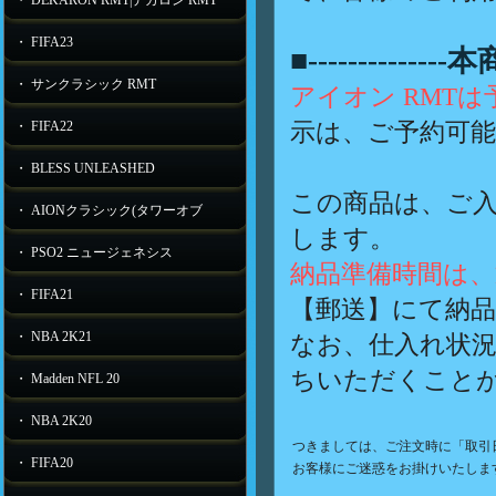
・ DEKARON RMT|デカロン RMT
・ FIFA23
■-----------
・ サンクラシック RMT
アイオン RMT
示は、ご予約可
・ FIFA22
・ BLESS UNLEASHED
この商品は、ご
・ AIONクラシック(タワーオブ
します。
・ PSO2 ニュージェネシス
納品準備時間は、
・ FIFA21
【郵送】にて納
・ NBA 2K21
なお、仕入れ状況
ちいただくこと
・ Madden NFL 20
・ NBA 2K20
つきましては、ご注文時に「取引
・ FIFA20
お客様にご迷惑をお掛けいたしま