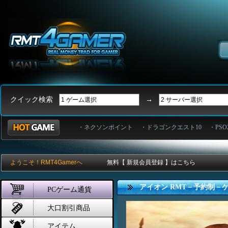
クイック検索
→
・ネクソンポイント
・ドラゴンクエスト10
・PSO
ようこそ！RMT4Gamerへ
無料【 新規会員登録 】はこちら
アイオン RMT－予約制－
PCゲーム通貨
大口割引商品
アイテム