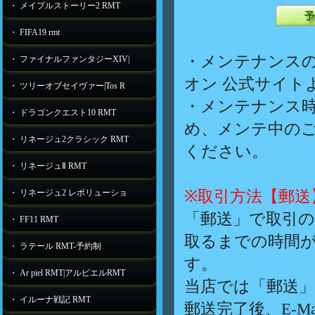
・ メイプルストーリー2 RMT
・ FIFA19 rmt
・メンテナンス
・ ファイナルファンタジーXIV|
オン 公式サイト
・ ツリーオブセイヴァー|Tos R
・メンテナンス
・ ドラゴンクエスト10 RMT
め、メンテ中の
・ リネージュ2クラシック RMT
ください。
・ リネージュⅡ RMT
※取引方法【郵送
・ リネージュ2 レボリューショ
「郵送」で取引
・ FF11 RMT
取るまでの時間
・ ラテール RMT-予約制
す。
・ Ar piel RMT|アルピエルRMT
当店では「郵送
・ イルーナ戦記 RMT
郵送完了後、E-